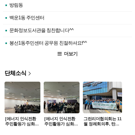
방림동
백운1동 주민센터
문화정보도서관을 칭찬합니다^^
봉선1동주민센터 공무원 친절하셔요!^^
더보기
단체소식
[에너지 인식전환
[에너지 인식전환
그린리더협의회는 11
주민활동가 심화교
주민활동가 심화교
월 정례회의후, 탄소
육 2차]
육 1차]
중립 생활실천과 개
인정보 현행화 홍보