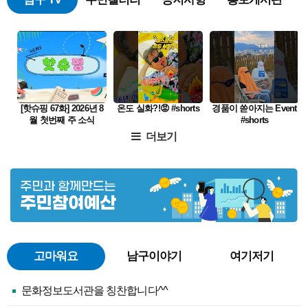
[핫슈핑 67화] 2026년 8
온도 실화?!😡 #shorts
경품이 쏟아지는 Event
월 첫번째 주 소식
#shorts
더보기
고마워요
남구이야기
여기저기
문화정보도서관을 칭찬합니다^^