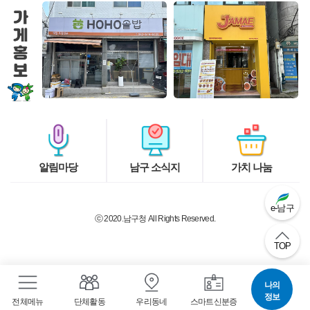
캠페인을 실시하였습
니다.
알림마당
남구 소식지
가치 나눔
e-남구
ⓒ 2020.
남구청
All Rights Reserved.
TOP
나의
정보
전체메뉴
단체활동
우리동네
스마트신분증