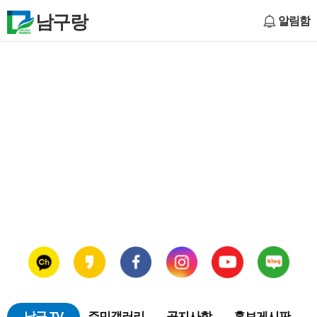
남구랑
알림함
남구 TV
주민갤러리
공지사항
홍보게시판